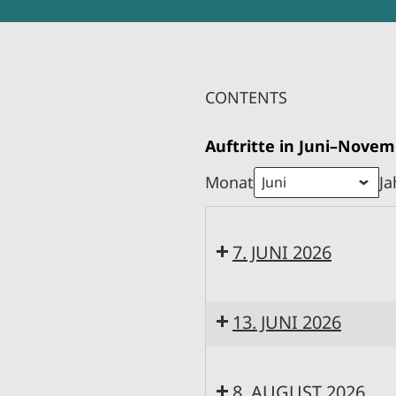
CONTENTS
Auftritte in Juni–Novem
Monat
Ja
7. JUNI 2026
18:00:
Konzert
13. JUNI 2026
in
15:00:
Fischerhude
Die
8. AUGUST 2026
featuring